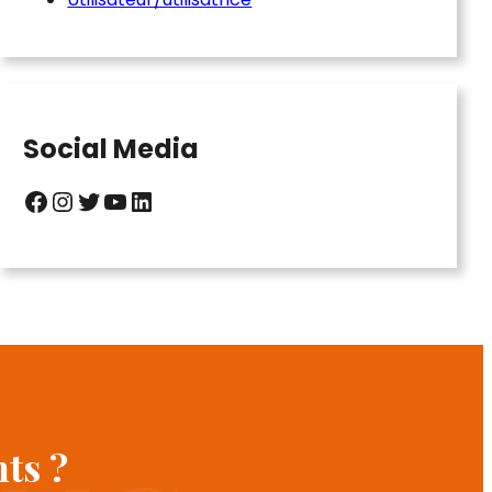
Social Media
Facebook
Instagram
Twitter
YouTube
LinkedIn
nts ?