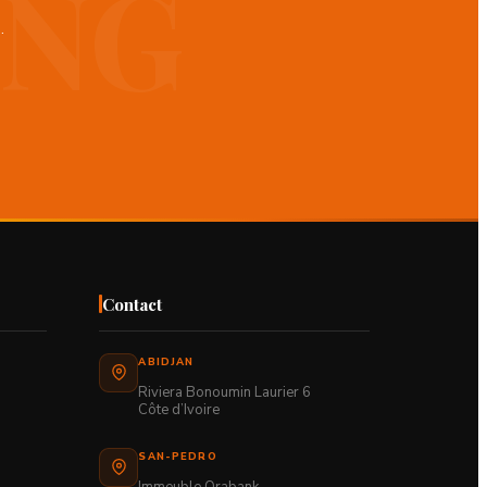
.
Contact
ABIDJAN
Riviera Bonoumin Laurier 6
Côte d’Ivoire
SAN-PEDRO
Immeuble Orabank