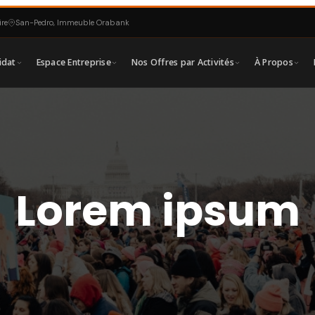
ire
San-Pedro, Immeuble Orabank
idat
Espace Entreprise
Nos Offres par Activités
À Propos
s du Moment
Nos Formations
rim
Le Conseil en formation,
coaching & renforcement de
 · RCRH
Catalogue · FCRC
capacités
poraires
Créez votre Entreprise
🏗
Offres · CREAD
FCRC
Lorem ipsum
res
Assistance Comptable
La Création d’Entreprises,
e &
OCUREX
d’ONGs, d’Associations,
ACFSJ
Coopératives, GIE, faîtières,
QHSE
Organisation & Audit
syndicats, la Représentation &
CORGAAS
Domiciliation etc
nancière
Solutions Informatiques
CREAD
IDANTIC
ne,
L’Ingénierie financière, Gestion
Comptable & Financière de
projets
IFGCP