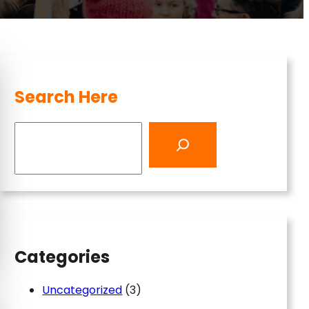
Search Here
S
e
a
r
c
h
Categories
Uncategorized
(3)