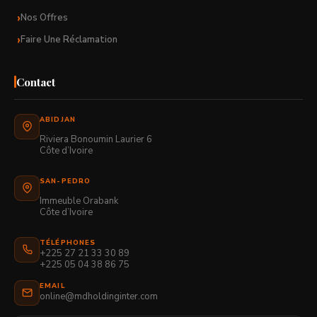
Nos Offres
Faire Une Réclamation
Contact
ABIDJAN
Riviera Bonoumin Laurier 6
Côte d’Ivoire
SAN-PEDRO
Immeuble Orabank
Côte d’Ivoire
TÉLÉPHONES
+225 27 21 33 30 89
+225 05 04 38 86 75
EMAIL
online@mdholdinginter.com