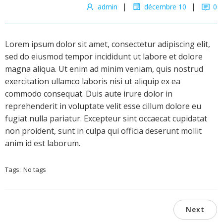
Recrutement & RH
RCRH
|
|
admin
décembre 10
0
Formation & Coaching
FCRC
Travail Temporaire
TT/ST
Comptabilité & Fiscal
ACFSJ
QHSE
QHSE
Lorem ipsum dolor sit amet, consectetur adipiscing elit,
Informatique & NTIC
IDANTIC
sed do eiusmod tempor incididunt ut labore et dolore
magna aliqua. Ut enim ad minim veniam, quis nostrud
Ma Boutique
exercitation ullamco laboris nisi ut aliquip ex ea
Connexion
commodo consequat. Duis aute irure dolor in
Demander un devis gratuit
reprehenderit in voluptate velit esse cillum dolore eu
fugiat nulla pariatur. Excepteur sint occaecat cupidatat
non proident, sunt in culpa qui officia deserunt mollit
anim id est laborum.
Tags:
No tags
Next