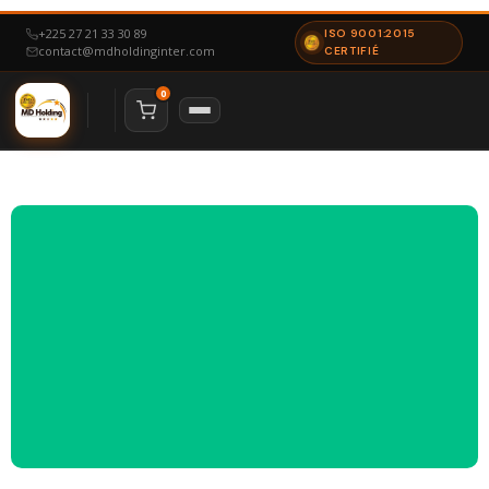
+225 27 21 33 30 89
ISO 9001:2015
contact@mdholdinginter.com
CERTIFIÉ
0
NAVIGATION
Accueil
Nous Contacter
À Propos
Notre Certification
ESPACE CANDIDAT
Particulier
Offres d’emploi
ESPACE ENTREPRISE
Mon espace
Déposer un besoin
NOS SERVICES