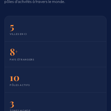
pôles d’activités à travers le monde.
Recrutement & RH
RCRH
Formation & Coaching
FCRC
Travail Temporaire
TT/ST
Comptabilité & Fiscal
ACFSJ
QHSE
QHSE
5
Informatique & NTIC
IDANTIC
VILLES EN CI
Ma Boutique
Connexion
8
Demander un devis gratuit
+
PAYS ÉTRANGERS
10
PÔLES ACTIFS
3
ZONES MONDE