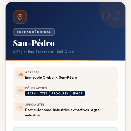
02
BUREAU RÉGIONAL
San-Pédro
Région Bas-Sassandra — Sud-Ouest
ADRESSE
Immeuble Orabank, San-Pédro
PÔLES ACTIFS
RCRH
TTST
PROCUREX
IFGCP
SPÉCIALITÉS
Port autonome · Industries extractives · Agro-
industrie