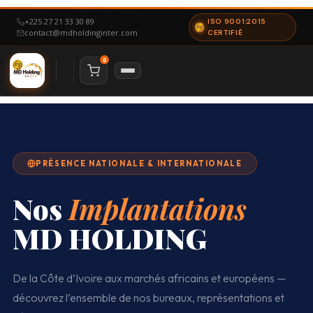
+225 27 21 33 30 89
ISO 9001:2015
contact@mdholdinginter.com
CERTIFIÉ
0
NAVIGATION
Accueil
Nous Contacter
À Propos
PRÉSENCE NATIONALE & INTERNATIONALE
Notre Certification
ESPACE CANDIDAT
Nos
Implantations
Particulier
Offres d’emploi
MD HOLDING
ESPACE ENTREPRISE
Mon espace
De la Côte d’Ivoire aux marchés africains et européens —
Déposer un besoin
découvrez l’ensemble de nos bureaux, représentations et
NOS SERVICES