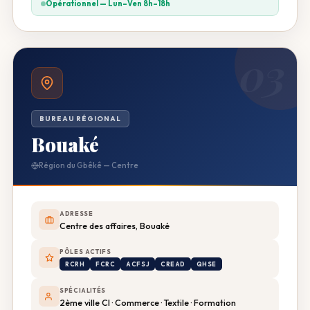
Opérationnel — Lun–Ven 8h–18h
03
BUREAU RÉGIONAL
Bouaké
Région du Gbêkê — Centre
ADRESSE
Centre des affaires, Bouaké
PÔLES ACTIFS
RCRH
FCRC
ACFSJ
CREAD
QHSE
SPÉCIALITÉS
2ème ville CI · Commerce · Textile · Formation