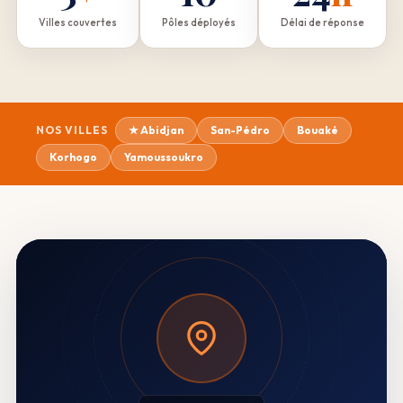
Villes couvertes
Pôles déployés
Délai de réponse
NOS VILLES
★ Abidjan
San-Pédro
Bouaké
Korhogo
Yamoussoukro