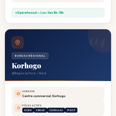
Opérationnel — Lun–Ven 8h–18h
04
BUREAU RÉGIONAL
Korhogo
Région du Poro — Nord
ADRESSE
Centre commercial, Korhogo
PÔLES ACTIFS
RCRH
CREAD
CORGAAS
IFGCP