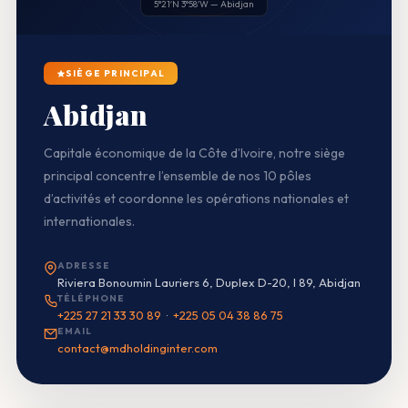
5°21′N 3°58′W — Abidjan
SIÈGE PRINCIPAL
Abidjan
Capitale économique de la Côte d’Ivoire, notre siège
principal concentre l’ensemble de nos 10 pôles
d’activités et coordonne les opérations nationales et
internationales.
ADRESSE
Riviera Bonoumin Lauriers 6, Duplex D-20, I 89, Abidjan
TÉLÉPHONE
+225 27 21 33 30 89
·
+225 05 04 38 86 75
EMAIL
contact@mdholdinginter.com