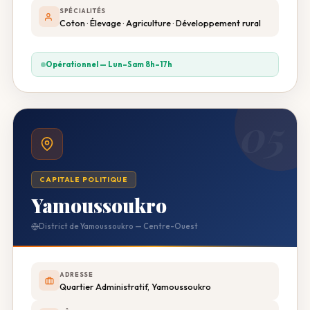
SPÉCIALITÉS
Coton · Élevage · Agriculture · Développement rural
Opérationnel — Lun–Sam 8h–17h
05
CAPITALE POLITIQUE
Yamoussoukro
District de Yamoussoukro — Centre-Ouest
ADRESSE
Quartier Administratif, Yamoussoukro