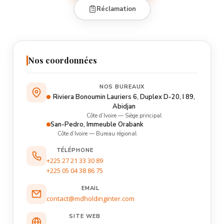
Formation & Coaching
Réclamation
FCRC
Travail Temporaire
TT/ST
Comptabilité & Fiscal
ACFSJ
QHSE
QHSE
Informatique & NTIC
IDANTIC
Nos coordonnées
Ma Boutique
Connexion
NOS BUREAUX
Demander un devis gratuit
Riviera Bonoumin Lauriers 6, Duplex D-20, I 89,
Abidjan
Côte d’Ivoire — Siège principal
San-Pedro, Immeuble Orabank
Côte d’Ivoire — Bureau régional
TÉLÉPHONE
+225 27 21 33 30 89
+225 05 04 38 86 75
EMAIL
contact@mdholdinginter.com
SITE WEB