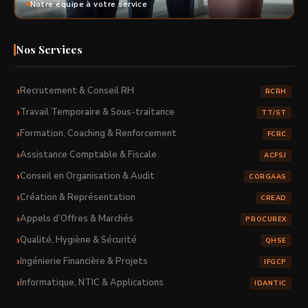
Notre équipe à votre service
Nos Services
Recrutement & Conseil RH
RCRH
Travail Temporaire & Sous-traitance
TT/ST
Formation, Coaching & Renforcement
FCRC
Assistance Comptable & Fiscale
ACFSJ
Conseil en Organisation & Audit
CORGAAS
Création & Représentation
CREAD
Appels d’Offres & Marchés
PROCUREX
Qualité, Hygiène & Sécurité
QHSE
Ingénierie Financière & Projets
IFGCP
Informatique, NTIC & Applications
IDANTIC