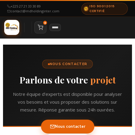
+225 27 21 33 30 89
ISO 9001:2015
contact@mdholdinginter.com
CERTIFIÉ
0
NAVIGATION
Accueil
Nous Contacter
À Propos
NOUS CONTACTER
Notre Certification
Parlons de votre
projet
ESPACE CANDIDAT
Particulier
Offres d’emploi
Notre équipe d’experts est disponible pour analyser
vos besoins et vous proposer des solutions sur
ESPACE ENTREPRISE
mesure. Réponse garantie sous 24h ouvrées.
Mon espace
Déposer un besoin
Nous contacter
NOS SERVICES
Recrutement & RH
RCRH