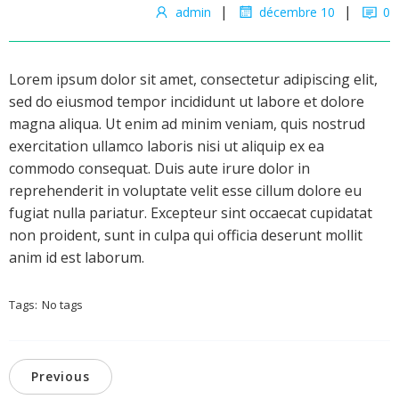
Recrutement & RH
RCRH
|
|
admin
décembre 10
0
Formation & Coaching
FCRC
Travail Temporaire
TT/ST
Comptabilité & Fiscal
ACFSJ
QHSE
QHSE
Lorem ipsum dolor sit amet, consectetur adipiscing elit,
Informatique & NTIC
IDANTIC
sed do eiusmod tempor incididunt ut labore et dolore
magna aliqua. Ut enim ad minim veniam, quis nostrud
Ma Boutique
exercitation ullamco laboris nisi ut aliquip ex ea
Connexion
commodo consequat. Duis aute irure dolor in
Demander un devis gratuit
reprehenderit in voluptate velit esse cillum dolore eu
fugiat nulla pariatur. Excepteur sint occaecat cupidatat
non proident, sunt in culpa qui officia deserunt mollit
anim id est laborum.
Tags:
No tags
Previous