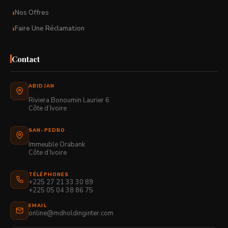
Nos Offres
Faire Une Réclamation
Contact
ABIDJAN
Riviera Bonoumin Laurier 6
Côte d’Ivoire
SAN-PEDRO
Immeuble Orabank
Côte d’Ivoire
TÉLÉPHONES
+225 27 21 33 30 89
+225 05 04 38 86 75
EMAIL
online@mdholdinginter.com