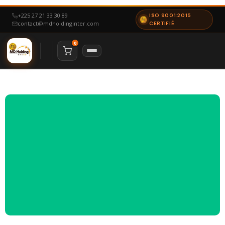
+225 27 21 33 30 89
ISO 9001:2015
contact@mdholdinginter.com
CERTIFIÉ
0
NAVIGATION
Accueil
Nous Contacter
À Propos
Notre Certification
ESPACE CANDIDAT
Particulier
Offres d’emploi
ESPACE ENTREPRISE
Mon espace
Déposer un besoin
NOS SERVICES