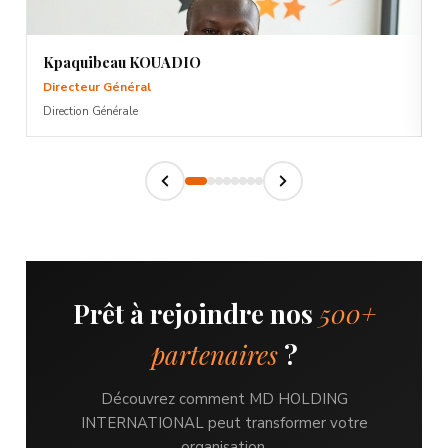
Expert RH
Con
Directeur Recrutement
Resp
RCRH — Recrutement & Conseil RH
FCRC
Prêt à rejoindre nos
500+
partenaires
?
Découvrez comment MD HOLDING
INTERNATIONAL peut transformer votre
organisation.