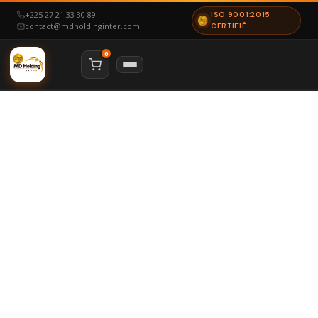
+225 27 21 33 30 89
ISO 9001:2015
contact@mdholdinginter.com
CERTIFIÉ
0
NAVIGATION
Accueil
Nous Contacter
À Propos
Notre Certification
ESPACE CANDIDAT
Particulier
Offres d’emploi
ESPACE ENTREPRISE
Mon espace
Déposer un besoin
NOS SERVICES
Recrutement & RH
RCRH